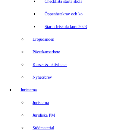
Checklista starta skola
Öppenhetskrav och kö
Starta friskola kurs 2023
Erbjudanden
Påverkansarbete
Kurser & aktiviteter
Nyhetsbrev
Juristerna
Juristerna
Juridiska PM
Stödmaterial