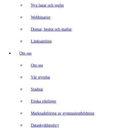
Nya lagar och regler
Webbinarier
Domar, beslut och mallar
Länksamling
Om oss
Om oss
Vår styrelse
Stadgar
Etiska riktlinjer
Marknadsföring av gymnasieutbildning
Dataskyddspolicy