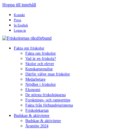
Hoppa till innehåll
Kontakt
Press
In English
Logga in
Fakta om friskolor
Fakta om friskolor
Vad är en friskola?
Skolor och elever
Kunskapsresultat
Därför väljer man friskolor
Medarbetare
Nöjdhet i friskolor
Ekonomi
De största friskoleägarna
Forsknings- och rapporttips
Fakta från förbundsjuristerna
Friskolekartan
Budskap & aktiviteter
Budskap & aktiviteter
Årsmöte 2024