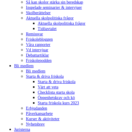
Så kan skolor stärka sin beredskap
Inspelade seminarier & intervjuer
Skolberättelser
Aktuella skolpolitiska frågor
Aktuella skolpolitiska frågor
Tidöavtalet
Remissvar
Friskolebloggen
Våra rapporter
Vd intervjuar
Debattartiklar
Friskolepodden
Bli medlem
Bli medlem
Starta & driva friskola
Starta & driva friskola
Värt att veta
Checklista starta skola
Öppenhetskrav och kö
Starta friskola kurs 2023
Erbjudanden
Påverkansarbete
Kurser & aktiviteter
Nyhetsbrev
Juristerna