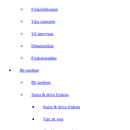
Friskolebloggen
Våra rapporter
Vd intervjuar
Debattartiklar
Friskolepodden
Bli medlem
Bli medlem
Starta & driva friskola
Starta & driva friskola
Värt att veta