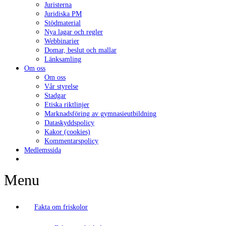
Juristerna
Juridiska PM
Stödmaterial
Nya lagar och regler
Webbinarier
Domar, beslut och mallar
Länksamling
Om oss
Om oss
Vår styrelse
Stadgar
Etiska riktlinjer
Marknadsföring av gymnasieutbildning
Dataskyddspolicy
Kakor (cookies)
Kommentarspolicy
Medlemssida
Menu
Fakta om friskolor