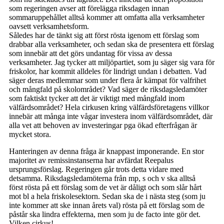
som regeringen avser att förelägga riksdagen innan
sommaruppehållet alltså kommer att omfatta alla verksamheter
oavsett verksamhetsform.
Således har de tänkt sig att först rösta igenom ett förslag som
drabbar alla verksamheter, och sedan ska de presentera ett förslag
som innebär att det görs undantag för vissa av dessa
verksamheter. Jag tycker att miljöpartiet, som ju säger sig vara för
friskolor, har kommit alldeles för lindrigt undan i debatten. Vad
säger deras medlemmar som under flera år kämpat för valfrihet
och mångfald på skolområdet? Vad säger de riksdagsledamöter
som faktiskt tycker att det är viktigt med mångfald inom
välfärdsområdet? Hela cirkusen kring välfärdsföretagens villkor
innebär att många inte vågar investera inom välfärdsområdet, där
alla vet att behoven av investeringar pga ökad efterfrågan är
mycket stora.
Hanteringen av denna fråga är knappast imponerande. En stor
majoritet av remissinstanserna har avfärdat Reepalus
ursprungsförslag. Regeringen går trots detta vidare med
detsamma. Riksdagsledamöterna från mp, s och v ska alltså
först rösta på ett förslag som de vet är dåligt och som slår hårt
mot bl a hela friskolesektorn. Sedan ska de i nästa steg (som ju
inte kommer att ske innan årets val) rösta på ett förslag som de
påstår ska lindra effekterna, men som ju de facto inte gör det.
Vilken cirkus!