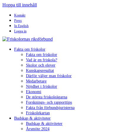
Hoppa till innehåll
Kontakt
Press
In English
Logga in
Fakta om friskolor
Fakta om friskolor
Vad är en friskola?
Skolor och elever
Kunskapsresultat
Därför väljer man friskolor
Medarbetare
Nöjdhet i friskolor
Ekonomi
De största friskoleägarna
Forsknings- och rapporttips
Fakta från förbundsjuristerna
Friskolekartan
Budskap & aktiviteter
Budskap & aktiviteter
Årsmöte 2024