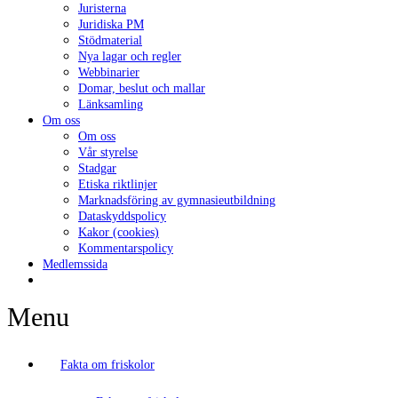
Juristerna
Juridiska PM
Stödmaterial
Nya lagar och regler
Webbinarier
Domar, beslut och mallar
Länksamling
Om oss
Om oss
Vår styrelse
Stadgar
Etiska riktlinjer
Marknadsföring av gymnasieutbildning
Dataskyddspolicy
Kakor (cookies)
Kommentarspolicy
Medlemssida
Menu
Fakta om friskolor