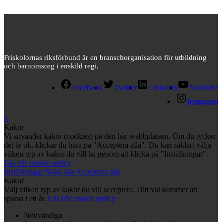
Friskolornas riksförbund är en branschorganisation för utbildning
och barnomsorg i enskild regi.
Facebook
Twitter
LinkedIn
YouTube
Instagram
×
Kakor
Vi använder kakor (cookies) på den här webbplatsen. Om du tycker
det är ok, klickar du bara på "Acceptera alla". Du kan såklart välja
vilken typ av kakor du vill ha genom att klicka på "Inställningar".
Läs vår cookie policy
Inställningar
Neka alla
Acceptera alla
Kakor
Välj vilken typ av kakor du vill acceptera. Ditt val kommer att
sparas i ett år.
Läs vår cookie policy
Nödvändiga