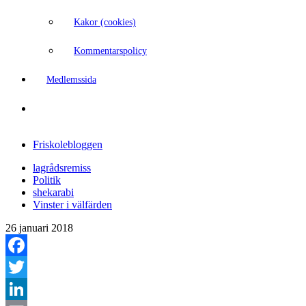
Kakor (cookies)
Kommentarspolicy
Medlemssida
Friskolebloggen
lagrådsremiss
Politik
shekarabi
Vinster i välfärden
26 januari 2018
Facebook
Twitter