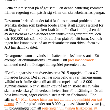
Detta är inte seriöst på något sätt. Och denna hantering kommer
från en regering som påstår sig värna om skattebetalarnas pengar.
Dessutom är det så att det faktiskt finns ett antal problem i den
svenska skolan som kraften borde ägnas åt att åtgärda istället för
att lägga så oerhört mycken kraft åt att försöka ta död på en del
av det svenska skolväsendet som faktiskt fungerar rätt bra, och
där 100.000 tals står i kö för att få en plats för sitt barn. Och där
ingen har kunnat visa på att verksamheter som drivs i form av
AB har dålig kvalitet.
De argument som används i debatten är också intressanta. Ett
exempel är civilministerns uttalande i sitt
pressmeddelande
i
samband med att förslaget till lagrådet presenterades;
”Beräkningar visar att övervinsterna 2015 uppgick till ca 4,7
miljarder kronor. Det är pengar som behövs i vår gemensamma
välfärd och skulle räcka till att till exempel anställa 8 000
gymnasielärare. När vi ställer krav på att en större del av våra
skattemedel ska gå till verksamheten finns förutsättningar för att
höja kvaliteten, säger civilminister Ardalan Shekarabi.” För
siffran
4,7 Mdr kronor hänvisar jag till mitt blogginlägg om just
denna
. Och för påståendet om 8.000 gymnasielärare hänvisar jag
till blogginlägget om att
regeringen vill tvinga friskolorna att