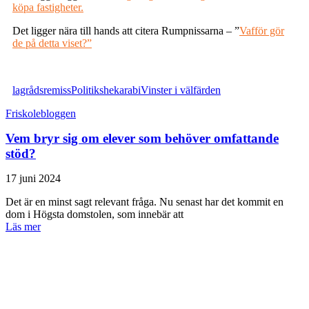
köpa fastigheter.
Det ligger nära till hands att citera Rumpnissarna – ”
Vafför gör
de på detta viset?”
lagrådsremiss
Politik
shekarabi
Vinster i välfärden
Friskolebloggen
Vem bryr sig om elever som behöver omfattande
stöd?
17 juni 2024
Det är en minst sagt relevant fråga. Nu senast har det kommit en
dom i Högsta domstolen, som innebär att
Läs mer