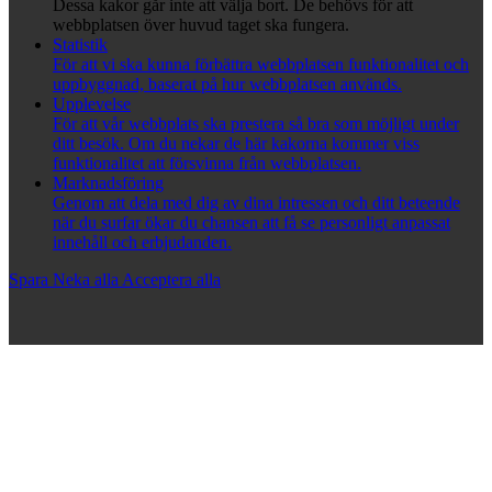
Dessa kakor går inte att välja bort. De behövs för att
webbplatsen över huvud taget ska fungera.
Statistik
För att vi ska kunna förbättra webbplatsen funktionalitet och
uppbyggnad, baserat på hur webbplatsen används.
Upplevelse
För att vår webbplats ska prestera så bra som möjligt under
ditt besök. Om du nekar de här kakorna kommer viss
funktionalitet att försvinna från webbplatsen.
Marknadsföring
Genom att dela med dig av dina intressen och ditt beteende
när du surfar ökar du chansen att få se personligt anpassat
innehåll och erbjudanden.
Spara
Neka alla
Acceptera alla