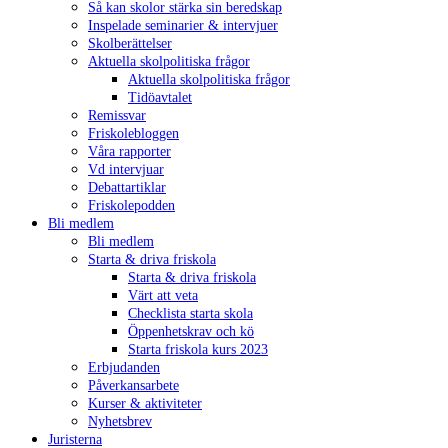
Så kan skolor stärka sin beredskap
Inspelade seminarier & intervjuer
Skolberättelser
Aktuella skolpolitiska frågor
Aktuella skolpolitiska frågor
Tidöavtalet
Remissvar
Friskolebloggen
Våra rapporter
Vd intervjuar
Debattartiklar
Friskolepodden
Bli medlem
Bli medlem
Starta & driva friskola
Starta & driva friskola
Värt att veta
Checklista starta skola
Öppenhetskrav och kö
Starta friskola kurs 2023
Erbjudanden
Påverkansarbete
Kurser & aktiviteter
Nyhetsbrev
Juristerna