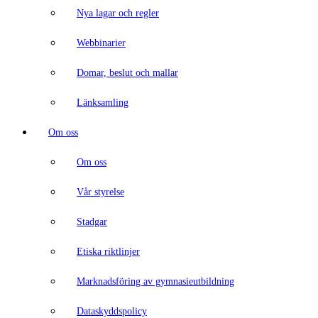
Nya lagar och regler
Webbinarier
Domar, beslut och mallar
Länksamling
Om oss
Om oss
Vår styrelse
Stadgar
Etiska riktlinjer
Marknadsföring av gymnasieutbildning
Dataskyddspolicy