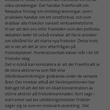
olika utredningar. Det handlar framförallt om
Reepalus förslag om vinstbegränsningar, som i
praktiken handlar om ett vinstförbud, och som
drabbar alla friskolor oavsett verksamhetsform.
Vi ser att den oro inför framtiden som den politiska
debatten leder till också innebär att färre ansöker
om tillstånd för att starta nya friskolor. Detta trots
att vi vet att det är stor efterfrågan på
friskoleplatser. Hundratusentals elever står i kö till
friskolor idag.
Det vi också kan konstatera är att det framförallt är
de stora aktörerna som fått sina
tillståndsansökningar godkända under de senaste
åren. Det innebär alltså att Skolinspektionen har
bidragit till att det blir en ökad koncentration av
större aktörer på friskolemarknaden. Kort sagt –
tvärt emot vad tex utbildningsminister Fridolin
säger sig se som en önskvärd utveckling. Det