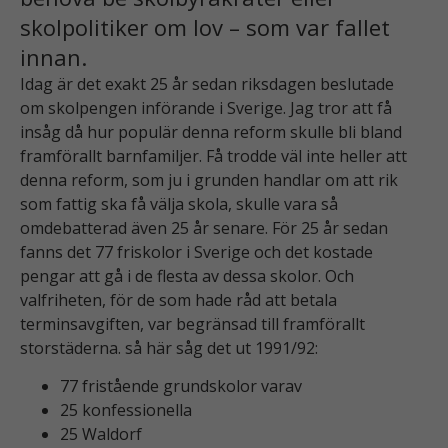
skolpolitiker om lov – som var fallet
innan.
Idag är det exakt 25 år sedan riksdagen beslutade
om skolpengen införande i Sverige. Jag tror att få
insåg då hur populär denna reform skulle bli bland
framförallt barnfamiljer. Få trodde väl inte heller att
denna reform, som ju i grunden handlar om att rik
som fattig ska få välja skola, skulle vara så
omdebatterad även 25 år senare. För 25 år sedan
fanns det 77 friskolor i Sverige och det kostade
pengar att gå i de flesta av dessa skolor. Och
valfriheten, för de som hade råd att betala
terminsavgiften, var begränsad till framförallt
storstäderna. så här såg det ut 1991/92:
77 fristående grundskolor varav
25 konfessionella
25 Waldorf