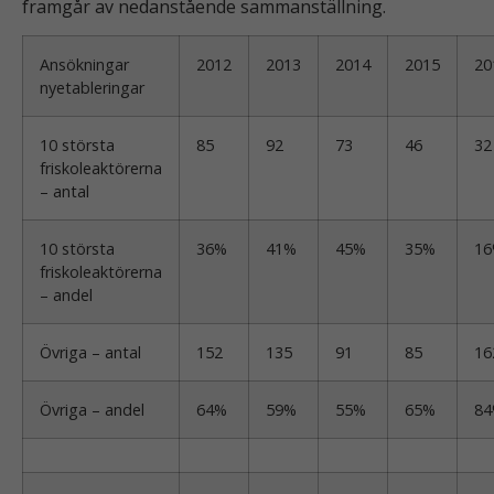
framgår av nedanstående sammanställning.
Ansökningar
2012
2013
2014
2015
20
nyetableringar
10 största
85
92
73
46
32
friskoleaktörerna
– antal
10 största
36%
41%
45%
35%
1
friskoleaktörerna
– andel
Övriga – antal
152
135
91
85
16
Övriga – andel
64%
59%
55%
65%
8