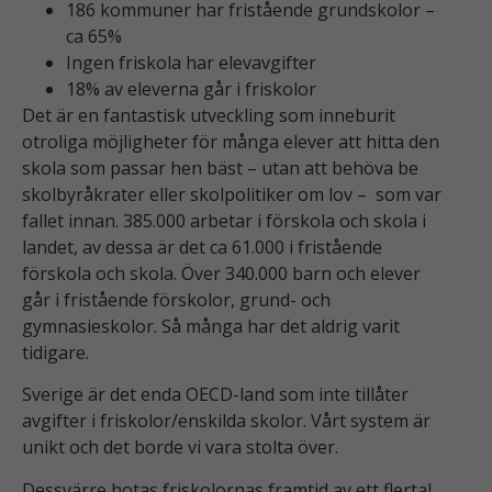
186 kommuner har fristående grundskolor –
ca 65%
Ingen friskola har elevavgifter
18% av eleverna går i friskolor
Det är en fantastisk utveckling som inneburit
otroliga möjligheter för många elever att hitta den
skola som passar hen bäst – utan att behöva be
skolbyråkrater eller skolpolitiker om lov – som var
fallet innan. 385.000 arbetar i förskola och skola i
landet, av dessa är det ca 61.000 i fristående
förskola och skola. Över 340.000 barn och elever
går i fristående förskolor, grund- och
gymnasieskolor. Så många har det aldrig varit
tidigare.
Sverige är det enda OECD-land som inte tillåter
avgifter i friskolor/enskilda skolor. Vårt system är
unikt och det borde vi vara stolta över.
Dessvärre hotas friskolornas framtid av ett flertal