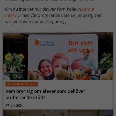
fungera.
Om du inte vet hur det var förr, kolla in
denna
intervju
med vår ordförande Lars Leijonborg, som
var med även när det begav sig.
S
t
a
ti
s
ti
k
F
ö
r
a
FRISKOLEBLOGGEN
tt
Vem bryr sig om elever som behöver
vi
s
omfattande stöd?
k
17 juni 2024
a
k