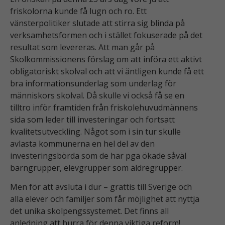
friskolorna kunde få lugn och ro. Ett
vänsterpolitiker slutade att stirra sig blinda på
verksamhetsformen och i stället fokuserade på det
resultat som levereras. Att man går på
Skolkommissionens förslag om att införa ett aktivt
obligatoriskt skolval och att vi äntligen kunde få ett
bra informationsunderlag som underlag för
människors skolval. Då skulle vi också få se en
tilltro inför framtiden från friskolehuvudmännens
sida som leder till investeringar och fortsatt
kvalitetsutveckling. Något som i sin tur skulle
Nödvändiga
avlasta kommunerna en hel del av den
Dessa kakor
går inte att
investeringsbörda som de har pga ökade såväl
välja bort. De
barngrupper, elevgrupper som äldregrupper.
behövs för
Men för att avsluta i dur – grattis till Sverige och
att
alla elever och familjer som får möjlighet att nyttja
webbplatsen
över huvud
det unika skolpengssystemet. Det finns all
taget ska
anledning att hurra för denna viktiga reform!