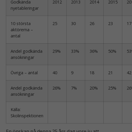
Godkända
2012
2013
2014
2015
20
nyetableringar
10 största
25
30
26
23
17
aktörerna –
antal
Andel godkända
29%
33%
36%
50%
5
ansökningar
Övriga – antal
40
9
18
21
42
Andel godkända
26%
7%
20%
25%
2
ansökningar
Källa:
Skolinspektionen
En önskan på denna 25 års dag vore ju att