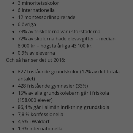
3 minoritetsskolor
6 internationella
12 montessoriinspirerade
6 övriga
73% av friskolorna var i storstäderna
72% av skolorna hade elevavgifter – median
8.000 kr – högsta årliga 43.100 kr.
0,9% av eleverna
Och så här ser det ut 2016:
827 fristående grundskolor (17% av det totala
antalet)
428 fristående gymnasier (33%)
15% av alla grundskolebarn går i friskola
(158.000 elever)
86,4 % går i allmän inriktning grundskola
7,8 % konfessionella
4,5% i Waldorf
1,3% internationella