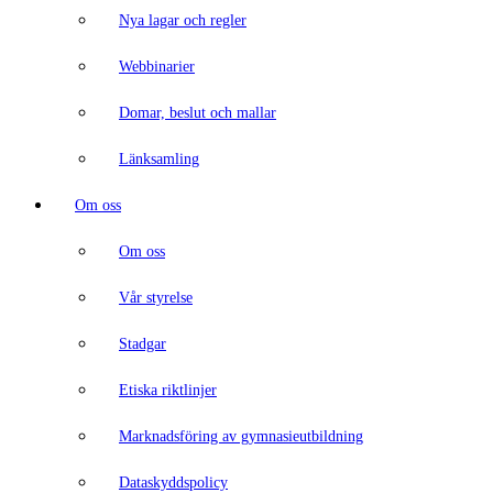
Nya lagar och regler
Webbinarier
Domar, beslut och mallar
Länksamling
Om oss
Om oss
Vår styrelse
Stadgar
Etiska riktlinjer
Marknadsföring av gymnasieutbildning
Dataskyddspolicy