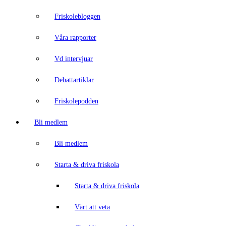
Friskolebloggen
Våra rapporter
Vd intervjuar
Debattartiklar
Friskolepodden
Bli medlem
Bli medlem
Starta & driva friskola
Starta & driva friskola
Värt att veta