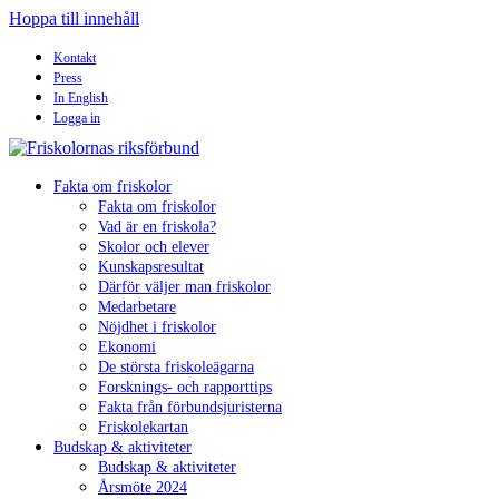
Hoppa till innehåll
Kontakt
Press
In English
Logga in
Fakta om friskolor
Fakta om friskolor
Vad är en friskola?
Skolor och elever
Kunskapsresultat
Därför väljer man friskolor
Medarbetare
Nöjdhet i friskolor
Ekonomi
De största friskoleägarna
Forsknings- och rapporttips
Fakta från förbundsjuristerna
Friskolekartan
Budskap & aktiviteter
Budskap & aktiviteter
Årsmöte 2024