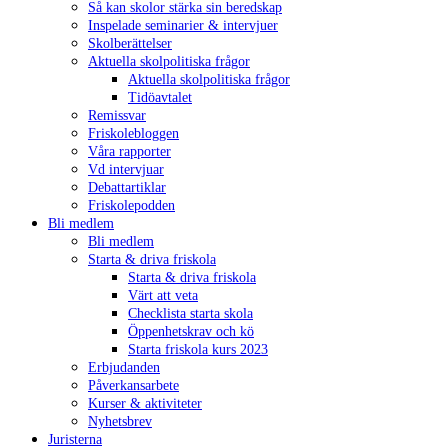
Så kan skolor stärka sin beredskap
Inspelade seminarier & intervjuer
Skolberättelser
Aktuella skolpolitiska frågor
Aktuella skolpolitiska frågor
Tidöavtalet
Remissvar
Friskolebloggen
Våra rapporter
Vd intervjuar
Debattartiklar
Friskolepodden
Bli medlem
Bli medlem
Starta & driva friskola
Starta & driva friskola
Värt att veta
Checklista starta skola
Öppenhetskrav och kö
Starta friskola kurs 2023
Erbjudanden
Påverkansarbete
Kurser & aktiviteter
Nyhetsbrev
Juristerna