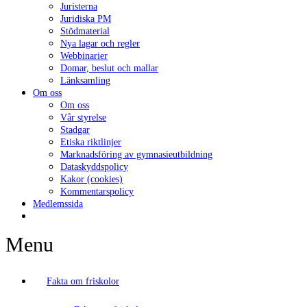
Juristerna
Juridiska PM
Stödmaterial
Nya lagar och regler
Webbinarier
Domar, beslut och mallar
Länksamling
Om oss
Om oss
Vår styrelse
Stadgar
Etiska riktlinjer
Marknadsföring av gymnasieutbildning
Dataskyddspolicy
Kakor (cookies)
Kommentarspolicy
Medlemssida
Menu
Fakta om friskolor