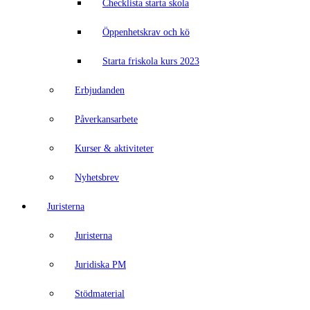
Checklista starta skola
Öppenhetskrav och kö
Starta friskola kurs 2023
Erbjudanden
Påverkansarbete
Kurser & aktiviteter
Nyhetsbrev
Juristerna
Juristerna
Juridiska PM
Stödmaterial