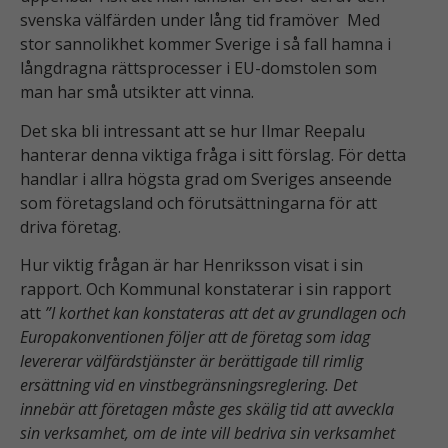
svenska välfärden under lång tid framöver Med
stor sannolikhet kommer Sverige i så fall hamna i
långdragna rättsprocesser i EU-domstolen som
man har små utsikter att vinna.
Det ska bli intressant att se hur Ilmar Reepalu
hanterar denna viktiga fråga i sitt förslag. För detta
handlar i allra högsta grad om Sveriges anseende
som företagsland och förutsättningarna för att
driva företag.
Hur viktig frågan är har Henriksson visat i sin
rapport. Och Kommunal konstaterar i sin rapport
att
”I korthet kan konstateras att det av grundlagen och
Europakonventionen följer att de företag som idag
levererar välfärdstjänster är berättigade till rimlig
ersättning vid en vinstbegränsningsreglering. Det
innebär att företagen måste ges skälig tid att avveckla
sin verksamhet, om de inte vill bedriva sin verksamhet