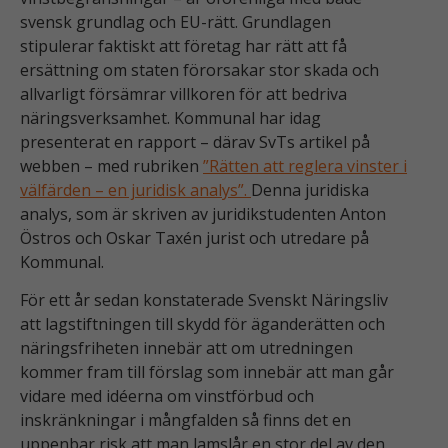
svensk grundlag och EU-rätt. Grundlagen
stipulerar faktiskt att företag har rätt att få
ersättning om staten förorsakar stor skada och
allvarligt försämrar villkoren för att bedriva
näringsverksamhet. Kommunal har idag
presenterat en rapport – därav SvTs artikel på
webben – med rubriken
”Rätten att reglera vinster i
välfärden – en juridisk analys”.
Denna juridiska
analys, som är skriven av juridikstudenten Anton
Östros och Oskar Taxén jurist och utredare på
Kommunal.
För ett år sedan konstaterade Svenskt Näringsliv
att lagstiftningen till skydd för äganderätten och
näringsfriheten innebär att om utredningen
kommer fram till förslag som innebär att man går
vidare med idéerna om vinstförbud och
inskränkningar i mångfalden så finns det en
uppenbar risk att man lamslår en stor del av den