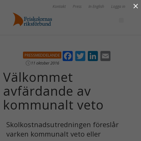
×
Kontakt
Press
In English
Logga in
F
T
Li
E
PRESSMEDDELANDE
ac
w
n
m
11 oktober 2016
Välkommet
e
itt
k
ai
b
er
e
l
avfärdande av
o
dI
kommunalt veto
o
n
k
Skolkostnadsutredningen föreslår
varken kommunalt veto eller