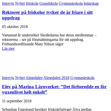
Intervju
Nyhet
förskola
Grundskola
Gymnasieskola
ledarskap
Rektorer på friskolor tycker de är friare i sitt
uppdrag
05 oktober 2018
Vartannat år undersöker Skolledarna hur deras medlemmar –
rektorerna – ser på förutsättningarna för sitt uppdrag.
Förbundsordförande Matz Nilson säger
Läs mer
Intervju
Nyhet
Almedalen
Almedalen 2018
Gymnasieskola
Elev på Marina Läroverket: ”Det förberedde en för
vuxenlivet helt enkelt”
11 september 2018
Sebastian Engstrand besöker friskolefartyget Älva mellan