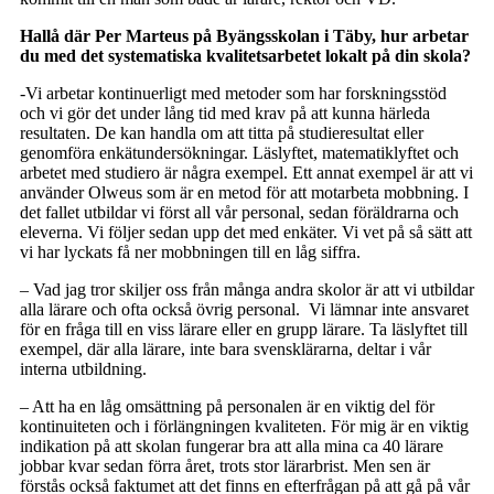
Hallå där Per Marteus på Byängsskolan i Täby, hur arbetar
du med det systematiska kvalitetsarbetet lokalt på din skola?
-Vi arbetar kontinuerligt med metoder som har forskningsstöd
och vi gör det under lång tid med krav på att kunna härleda
resultaten. De kan handla om att titta på studieresultat eller
genomföra enkätundersökningar. Läslyftet, matematiklyftet och
arbetet med studiero är några exempel. Ett annat exempel är att vi
använder Olweus som är en metod för att motarbeta mobbning. I
det fallet utbildar vi först all vår personal, sedan föräldrarna och
eleverna. Vi följer sedan upp det med enkäter. Vi vet på så sätt att
vi har lyckats få ner mobbningen till en låg siffra.
– Vad jag tror skiljer oss från många andra skolor är att vi utbildar
alla lärare och ofta också övrig personal. Vi lämnar inte ansvaret
för en fråga till en viss lärare eller en grupp lärare. Ta läslyftet till
exempel, där alla lärare, inte bara svensklärarna, deltar i vår
interna utbildning.
– Att ha en låg omsättning på personalen är en viktig del för
kontinuiteten och i förlängningen kvaliteten. För mig är en viktig
indikation på att skolan fungerar bra att alla mina ca 40 lärare
jobbar kvar sedan förra året, trots stor lärarbrist. Men sen är
förstås också faktumet att det finns en efterfrågan på att gå på vår