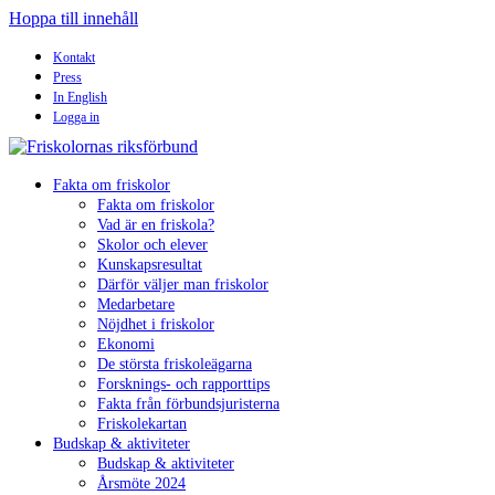
Hoppa till innehåll
Kontakt
Press
In English
Logga in
Fakta om friskolor
Fakta om friskolor
Vad är en friskola?
Skolor och elever
Kunskapsresultat
Därför väljer man friskolor
Medarbetare
Nöjdhet i friskolor
Ekonomi
De största friskoleägarna
Forsknings- och rapporttips
Fakta från förbundsjuristerna
Friskolekartan
Budskap & aktiviteter
Budskap & aktiviteter
Årsmöte 2024