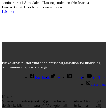
seminarierna i Almedalen. Han tog studenten från Marina
Läroverket 2015 och minns särskilt den
Läs mer
Friskolornas riksförbund är en branschorganisation för utbildning
och barnomsorg i enskild regi.
Facebook
Twitter
LinkedIn
YouTube
Instagram
×
Kakor
Vi använder kakor (cookies) på den här webbplatsen. Om du tycker
det är ok, klickar du bara på "Acceptera alla". Du kan såklart välja