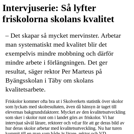
Email
Intervjuserie: Så lyfter
friskolorna skolans kvalitet
– Det skapar så mycket mervinster. Arbetar
man systematiskt med kvalitet blir det
exempelvis mindre mobbning och därför
mindre arbete i förlängningen. Det ger
resultat, säger rektor Per Marteus på
Byängsskolan i Täby om skolans
kvalitetsarbete.
Friskolor kommer ofta bra ut i Skolverkets statistik över skolor
som lyckats med skolresultaten, även då hänsyn är taget till
elevernas bakgrundsfaktorer. Mycket av den kvalitetsutveckling
som sker i skolor runt om i landet görs av friskolor. Vi har
intervjuat såväl lärare, rektorer och vd:ar för att ge deras bild av
hur deras skolor arbetar med kvalitetsutveckling. Nu har turen
kommit till en man som både är lärare, rektor och VD.