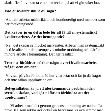
skola, fler än vi kan ta emot, ett tecken på att vi gör saker bra.
Vad är kvalitet skulle du säga?
-Att man arbetar målinriktad och kontinuerligt med metoder som
har forskningsstöd.
Det kräver ju en del arbete för att få till en systematiskt
kvalitetsarbete. Är det betungande?
-Nej, det skapar så mycket mervinster. Arbetar man systematiskt
med kvalitet blir det exempelvis mindre mobbning och därför
mindre arbete i förlängning. Det ger resultat.
Tror du föräldrar märker något av ert kvalitetsarbete,
frågar dem om det?
-Vi visar på våra föräldraråd hur vi arbetar och får ju då frågor
och inte sällan uppskattade ord.
Betygsinflation är ju ett återkommande problem i den
svenska skolan, vad gör ni för att förhindra att det
uppkommer?
– Vi arbetar med det genom gemensam rättning av nationella
prov. Jag som rektor gör också en betygsanalys och jämför med