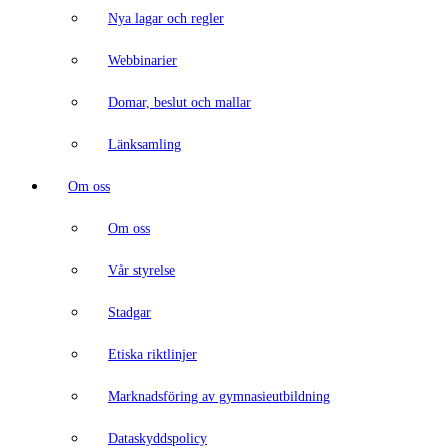
Nya lagar och regler
Webbinarier
Domar, beslut och mallar
Länksamling
Om oss
Om oss
Vår styrelse
Stadgar
Etiska riktlinjer
Marknadsföring av gymnasieutbildning
Dataskyddspolicy