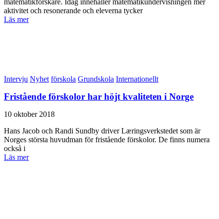
matematikforskare. Idag innehåller matematikundervisningen mer
aktivitet och resonerande och eleverna tycker
Läs mer
Intervju
Nyhet
förskola
Grundskola
Internationellt
Fristående förskolor har höjt kvaliteten i Norge
10 oktober 2018
Hans Jacob och Randi Sundby driver Læringsverkstedet som är
Norges största huvudman för fristående förskolor. De finns numera
också i
Läs mer