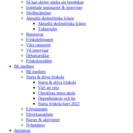
Så kan skolor stärka sin beredskap
Inspelade seminarier & intervjuer
Skolberättelser
Aktuella skolpolitiska frågor
Aktuella skolpolitiska frågor
Tidöavtalet
Remissvar
Friskolebloggen
Våra rapporter
Vd intervjuar
Debattartiklar
Friskolepodden
Bli medlem
Bli medlem
Starta & driva friskola
Starta & driva friskola
Värt att veta
Checklista starta skola
Öppenhetskrav och kö
Starta friskola kurs 2023
Erbjudanden
Påverkansarbete
Kurser & aktiviteter
Nyhetsbrev
Juristerna