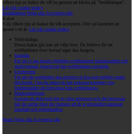
vilken typ av kakor du vill ha genom att klicka på "Inställningar".
Läs vår cookie policy
Inställningar
Neka alla
Acceptera alla
Kakor
Välj vilken typ av kakor du vill acceptera. Ditt val kommer att
sparas i ett år.
Läs vår cookie policy
Nödvändiga
Dessa kakor går inte att välja bort. De behövs för att
webbplatsen över huvud taget ska fungera.
Statistik
För att vi ska kunna förbättra webbplatsen funktionalitet och
uppbyggnad, baserat på hur webbplatsen används.
Upplevelse
För att vår webbplats ska prestera så bra som möjligt under
ditt besök. Om du nekar de här kakorna kommer viss
funktionalitet att försvinna från webbplatsen.
Marknadsföring
Genom att dela med dig av dina intressen och ditt beteende
när du surfar ökar du chansen att få se personligt anpassat
innehåll och erbjudanden.
Spara
Neka alla
Acceptera alla