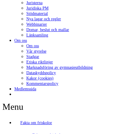
Juristerna
Juridiska PM
Stödmaterial
Nya lagar och regler
Webbinarier
Domar, beslut och mallar
Länksamling
Om oss
Om oss
Vår styrelse
Stadgar
Etiska riktlinjer
Marknadsföring av gymnasieutbildning
Dataskyddspolicy
Kakor (cookies)
Kommentarspolicy
Medlemssida
Menu
Fakta om friskolor