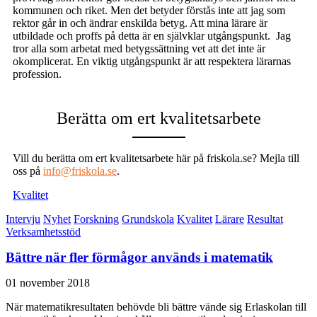
kommunen och riket. Men det betyder förstås inte att jag som
rektor går in och ändrar enskilda betyg. Att mina lärare är
utbildade och proffs på detta är en självklar utgångspunkt. Jag
tror alla som arbetat med betygssättning vet att det inte är
okomplicerat. En viktig utgångspunkt är att respektera lärarnas
profession.
Berätta om ert kvalitetsarbete
Vill du berätta om ert kvalitetsarbete här på friskola.se? Mejla till
oss på
info@friskola.se
.
Kvalitet
Intervju
Nyhet
Forskning
Grundskola
Kvalitet
Lärare
Resultat
Verksamhetsstöd
Bättre när fler förmågor används i matematik
01 november 2018
När matematikresultaten behövde bli bättre vände sig Erlaskolan till