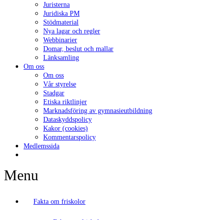
Juristerna
Juridiska PM
Stödmaterial
Nya lagar och regler
Webbinarier
Domar, beslut och mallar
Länksamling
Om oss
Om oss
Vår styrelse
Stadgar
Etiska riktlinjer
Marknadsföring av gymnasieutbildning
Dataskyddspolicy
Kakor (cookies)
Kommentarspolicy
Medlemssida
Menu
Fakta om friskolor