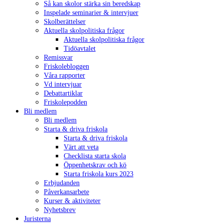
Så kan skolor stärka sin beredskap
Inspelade seminarier & intervjuer
Skolberättelser
Aktuella skolpolitiska frågor
Aktuella skolpolitiska frågor
Tidöavtalet
Remissvar
Friskolebloggen
Våra rapporter
Vd intervjuar
Debattartiklar
Friskolepodden
Bli medlem
Bli medlem
Starta & driva friskola
Starta & driva friskola
Värt att veta
Checklista starta skola
Öppenhetskrav och kö
Starta friskola kurs 2023
Erbjudanden
Påverkansarbete
Kurser & aktiviteter
Nyhetsbrev
Juristerna