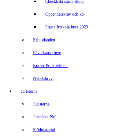
Checklista starta skola
Öppenhetskrav och kö
Starta friskola kurs 2023
Erbjudanden
Påverkansarbete
Kurser & aktiviteter
Nyhetsbrev
Juristerna
Juristerna
Juridiska PM
Stödmaterial