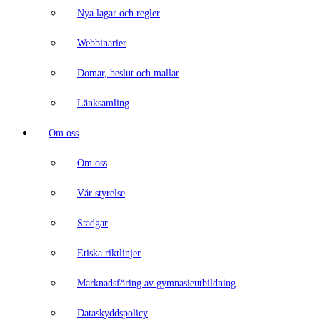
Nya lagar och regler
Webbinarier
Domar, beslut och mallar
Länksamling
Om oss
Om oss
Vår styrelse
Stadgar
Etiska riktlinjer
Marknadsföring av gymnasieutbildning
Dataskyddspolicy