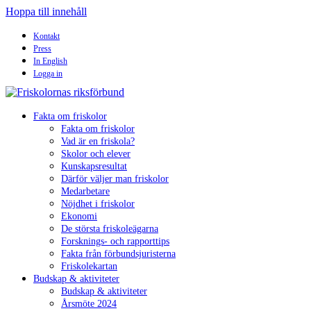
Hoppa till innehåll
Kontakt
Press
In English
Logga in
Fakta om friskolor
Fakta om friskolor
Vad är en friskola?
Skolor och elever
Kunskapsresultat
Därför väljer man friskolor
Medarbetare
Nöjdhet i friskolor
Ekonomi
De största friskoleägarna
Forsknings- och rapporttips
Fakta från förbundsjuristerna
Friskolekartan
Budskap & aktiviteter
Budskap & aktiviteter
Årsmöte 2024