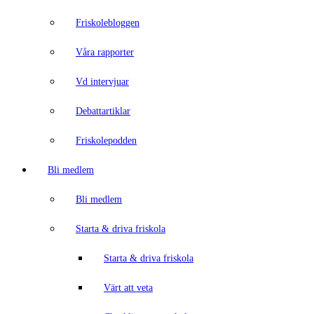
Friskolebloggen
Våra rapporter
Vd intervjuar
Debattartiklar
Friskolepodden
Bli medlem
Bli medlem
Starta & driva friskola
Starta & driva friskola
Värt att veta