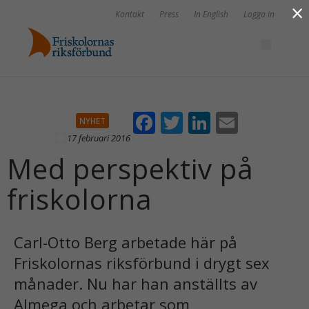
×
Kontakt
Press
In English
Logga in
F
T
Li
E
NYHET
ac
w
n
m
17 februari 2016
Med perspektiv på
e
itt
k
ai
b
er
e
l
friskolorna
o
dI
o
n
Carl-Otto Berg arbetade här på
k
Friskolornas riksförbund i drygt sex
månader. Nu har han anställts av
Almega och arbetar som