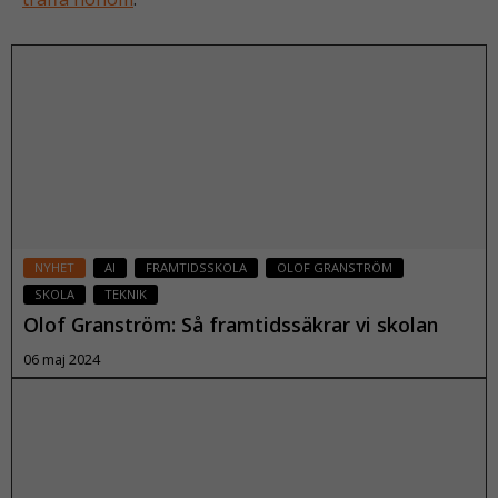
NYHET
AI
FRAMTIDSSKOLA
OLOF GRANSTRÖM
SKOLA
TEKNIK
Olof Granström: Så framtidssäkrar vi skolan
06 maj 2024
Läs mer