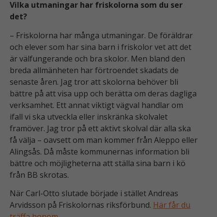
Vilka utmaningar har friskolorna som du ser
det?
– Friskolorna har många utmaningar. De föräldrar
och elever som har sina barn i friskolor vet att det
är välfungerande och bra skolor. Men bland den
breda allmänheten har förtroendet skadats de
senaste åren. Jag tror att skolorna behöver bli
bättre på att visa upp och berätta om deras dagliga
verksamhet. Ett annat viktigt vägval handlar om
ifall vi ska utveckla eller inskränka skolvalet
framöver. Jag tror på ett aktivt skolval där alla ska
få välja – oavsett om man kommer från Aleppo eller
Alingsås. Då måste kommunernas information bli
bättre och möjligheterna att ställa sina barn i kö
från BB skrotas.
När Carl-Otto slutade började i stället Andreas
Arvidsson på Friskolornas riksförbund.
Här får du
träffa honom
.