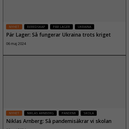
NYHET
BEREDSKAP
PÄR LAGER
UKRAINA
Pär Lager: Så fungerar Ukraina trots kriget
06 maj 2024
Nödvändiga
Läs mer
Dessa kakor
går inte att
välja bort. De
behövs för
att
webbplatsen
över huvud
taget ska
NYHET
NIKLAS ARNBERG
PANDEMI
SKOLA
fungera.
Niklas Arnberg: Så pandemisäkrar vi skolan