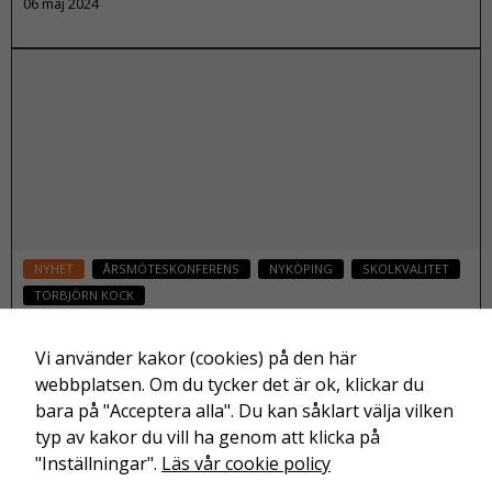
06 maj 2024
S
t
Läs mer
a
ti
s
ti
k
F
ö
r
NYHET
ÅRSMÖTESKONFERENS
NYKÖPING
SKOLKVALITET
a
tt
TORBJÖRN KOCK
vi
Torbjörn Kock (S): Så kan vi mäta kvalitet i
s
skolan
Vi använder kakor (cookies) på den här
k
webbplatsen. Om du tycker det är ok, klickar du
06 maj 2024
a
bara på "Acceptera alla". Du kan såklart välja vilken
k
typ av kakor du vill ha genom att klicka på
u
Läs mer
"Inställningar".
Läs vår cookie policy
n
n