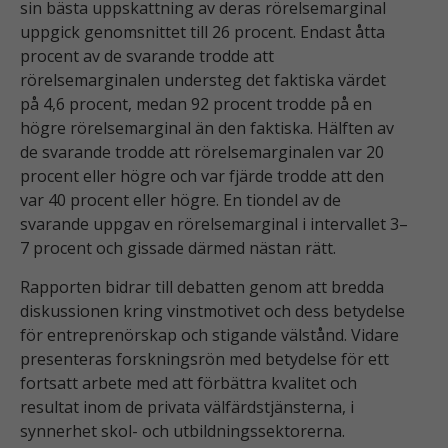
sin bästa uppskattning av deras rörelsemarginal
uppgick genomsnittet till 26 procent. Endast åtta
procent av de svarande trodde att
rörelsemarginalen understeg det faktiska värdet
på 4,6 procent, medan 92 procent trodde på en
högre rörelsemarginal än den faktiska. Hälften av
de svarande trodde att rörelsemarginalen var 20
procent eller högre och var fjärde trodde att den
var 40 procent eller högre. En tiondel av de
svarande uppgav en rörelsemarginal i intervallet 3–
7 procent och gissade därmed nästan rätt.
Rapporten bidrar till debatten genom att bredda
diskussionen kring vinstmotivet och dess betydelse
för entreprenörskap och stigande välstånd. Vidare
presenteras forskningsrön med betydelse för ett
fortsatt arbete med att förbättra kvalitet och
resultat inom de privata välfärdstjänsterna, i
synnerhet skol- och utbildningssektorerna.