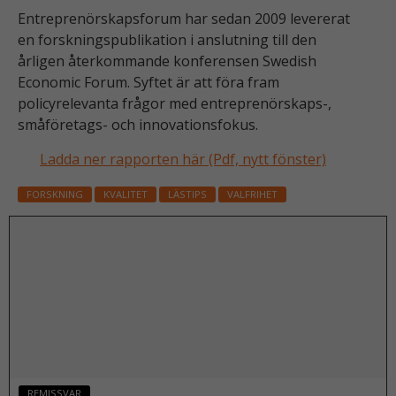
Entreprenörskapsforum har sedan 2009 levererat
en forskningspublikation i anslutning till den
årligen återkommande konferensen Swedish
Economic Forum. Syftet är att föra fram
policyrelevanta frågor med entreprenörskaps-,
småföretags- och innovationsfokus.
Ladda ner rapporten här (Pdf, nytt fönster)
FORSKNING
KVALITET
LÄSTIPS
VALFRIHET
REMISSVAR