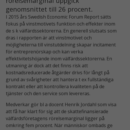
rörelsemarginal uppgick
genomsnittet till 26 procent.
I 2015 års Swedish Economic Forum Report sätts
fokus på vinstmotivets funktion och effekter inom
de s k välfärdssektorerna. En generell slutsats som
dras i rapporten är att vinstmotivet och
möjligheterna till vinstutdelning skapar incitament
för entreprenörskap och kan verka
effektivitetshöjande inom välfärdssektorerna. En
utmaning är dock att det finns risk att
kostnadsreducerade åtgärder drivs för långt på
grund av svårigheter att hantera t ex fullständiga
kontrakt eller att kontrollera kvaliteten på de
tjänster och den service som levereras.
Medverkar gör bl a docent Henrik Jordahl som visa
att få har klart för sig att de skattefinansierade
välfärdsföretagens rörelsemarginal ligger på
omkring fem procent. När människor ombads ge