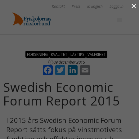
×
Kontakt
Press
In English
Logga in
FORSKNING
KVALITET
LÄSTIPS
VALFRIHET
09 december 2015
F
T
Li
E
ac
w
n
m
Swedish Economic
e
itt
k
ai
Forum Report 2015
b
er
e
l
o
dI
o
n
I 2015 års Swedish Economic Forum
k
Report sätts fokus på vinstmotivets
funktion och effekter inom de s k