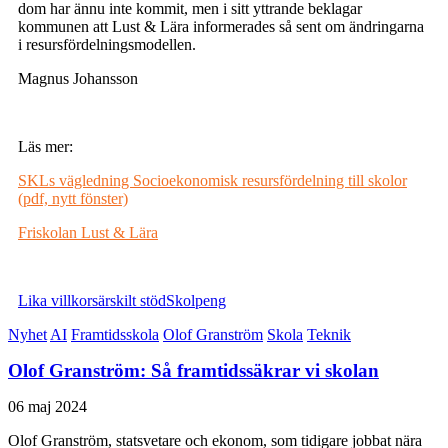
dom har ännu inte kommit, men i sitt yttrande beklagar
kommunen att Lust & Lära informerades så sent om ändringarna
i resursfördelningsmodellen.
Magnus Johansson
Läs mer:
SKLs vägledning Socioekonomisk resursfördelning till skolor
(pdf, nytt fönster)
Friskolan Lust & Lära
Lika villkor
särskilt stöd
Skolpeng
Nyhet
AI
Framtidsskola
Olof Granström
Skola
Teknik
Olof Granström: Så framtidssäkrar vi skolan
06 maj 2024
Olof Granström, statsvetare och ekonom, som tidigare jobbat nära