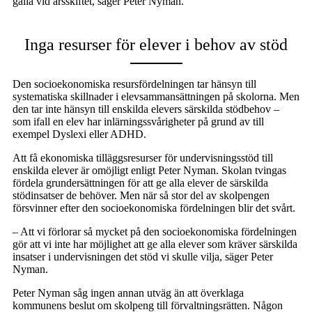
gälla vid årsskiftet, säger Peter Nyman.
Inga resurser för elever i behov av stöd
Den socioekonomiska resursfördelningen tar hänsyn till
systematiska skillnader i elevsammansättningen på skolorna. Men
den tar inte hänsyn till enskilda elevers särskilda stödbehov –
som ifall en elev har inlärningssvårigheter på grund av till
exempel Dyslexi eller ADHD.
Att få ekonomiska tilläggsresurser för undervisningsstöd till
enskilda elever är omöjligt enligt Peter Nyman. Skolan tvingas
fördela grundersättningen för att ge alla elever de särskilda
stödinsatser de behöver. Men när så stor del av skolpengen
försvinner efter den socioekonomiska fördelningen blir det svårt.
– Att vi förlorar så mycket på den socioekonomiska fördelningen
gör att vi inte har möjlighet att ge alla elever som kräver särskilda
insatser i undervisningen det stöd vi skulle vilja, säger Peter
Nyman.
Peter Nyman såg ingen annan utväg än att överklaga
kommunens beslut om skolpeng till förvaltningsrätten. Någon