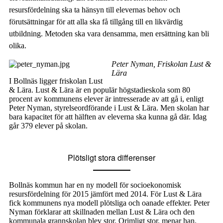
resursfördelning ska ta hänsyn till elevernas behov och
förutsättningar för att alla ska få tillgång till en likvärdig
utbildning. Metoden ska vara densamma, men ersättning kan bli
olika.
Peter Nyman, Friskolan Lust &
Lära
I Bollnäs ligger friskolan Lust
& Lära. Lust & Lära är en populär högstadieskola som 80
procent av kommunens elever är intresserade av att gå i, enligt
Peter Nyman, styrelseordförande i Lust & Lära. Men skolan har
bara kapacitet för att hälften av eleverna ska kunna gå där. Idag
går 379 elever på skolan.
Plötsligt stora differenser
Bollnäs kommun har en ny modell för socioekonomisk
resursfördelning för 2015 jämfört med 2014. För Lust & Lära
fick kommunens nya modell plötsliga och oanade effekter. Peter
Nyman förklarar att skillnaden mellan Lust & Lära och den
kommunala grannskolan blev stor. Orimligt stor, menar han.