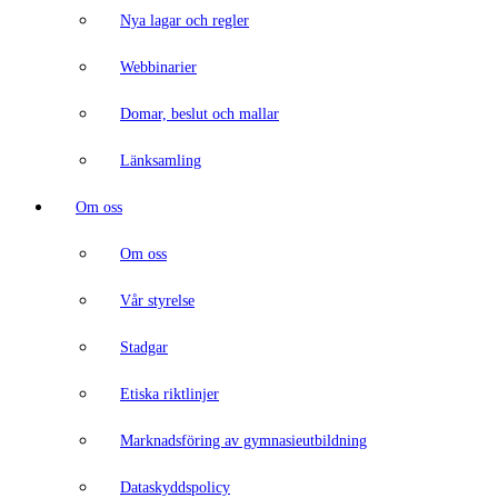
Nya lagar och regler
Webbinarier
Domar, beslut och mallar
Länksamling
Om oss
Om oss
Vår styrelse
Stadgar
Etiska riktlinjer
Marknadsföring av gymnasieutbildning
Dataskyddspolicy