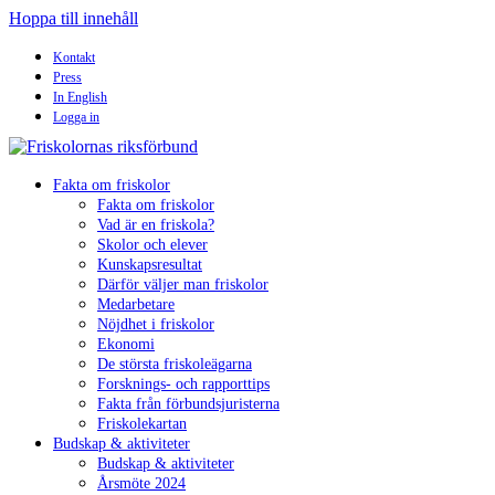
Hoppa till innehåll
Kontakt
Press
In English
Logga in
Fakta om friskolor
Fakta om friskolor
Vad är en friskola?
Skolor och elever
Kunskapsresultat
Därför väljer man friskolor
Medarbetare
Nöjdhet i friskolor
Ekonomi
De största friskoleägarna
Forsknings- och rapporttips
Fakta från förbundsjuristerna
Friskolekartan
Budskap & aktiviteter
Budskap & aktiviteter
Årsmöte 2024