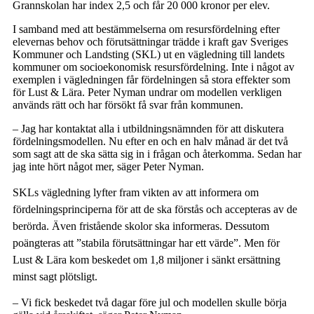
Grannskolan har index 2,5 och får 20 000 kronor per elev.
I samband med att bestämmelserna om resursfördelning efter
elevernas behov och förutsättningar trädde i kraft gav Sveriges
Kommuner och Landsting (SKL) ut en vägledning till landets
kommuner om socioekonomisk resursfördelning. Inte i något av
exemplen i vägledningen får fördelningen så stora effekter som
för Lust & Lära. Peter Nyman undrar om modellen verkligen
används rätt och har försökt få svar från kommunen.
– Jag har kontaktat alla i utbildningsnämnden för att diskutera
fördelningsmodellen. Nu efter en och en halv månad är det två
som sagt att de ska sätta sig in i frågan och återkomma. Sedan har
jag inte hört något mer, säger Peter Nyman.
SKLs vägledning lyfter fram vikten av att informera om
fördelningsprinciperna för att de ska förstås och accepteras av de
berörda. Även fristående skolor ska informeras. Dessutom
poängteras att ”stabila förutsättningar har ett värde”. Men för
Lust & Lära kom beskedet om 1,8 miljoner i sänkt ersättning
minst sagt plötsligt.
– Vi fick beskedet två dagar före jul och modellen skulle börja