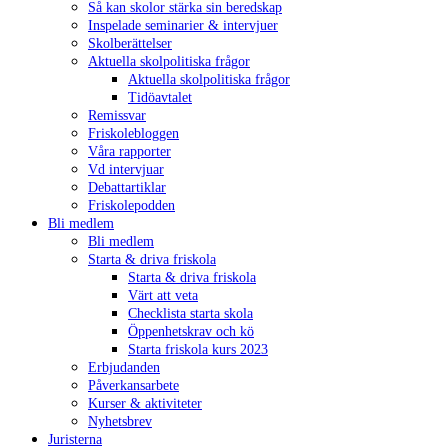
Så kan skolor stärka sin beredskap
Inspelade seminarier & intervjuer
Skolberättelser
Aktuella skolpolitiska frågor
Aktuella skolpolitiska frågor
Tidöavtalet
Remissvar
Friskolebloggen
Våra rapporter
Vd intervjuar
Debattartiklar
Friskolepodden
Bli medlem
Bli medlem
Starta & driva friskola
Starta & driva friskola
Värt att veta
Checklista starta skola
Öppenhetskrav och kö
Starta friskola kurs 2023
Erbjudanden
Påverkansarbete
Kurser & aktiviteter
Nyhetsbrev
Juristerna