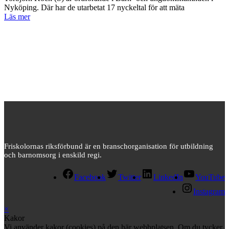
Nyköping. Där har de utarbetat 17 nyckeltal för att mäta
Läs mer
Friskolornas riksförbund är en branschorganisation för utbildning
och barnomsorg i enskild regi.
Facebook
Twitter
LinkedIn
YouTube
Instagram
×
Kakor
Vi använder kakor (cookies) på den här webbplatsen. Om du tycker