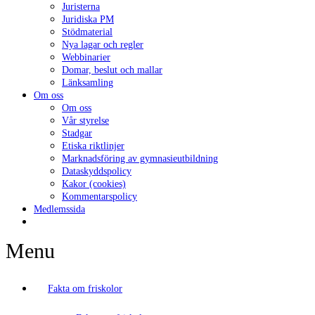
Juristerna
Juridiska PM
Stödmaterial
Nya lagar och regler
Webbinarier
Domar, beslut och mallar
Länksamling
Om oss
Om oss
Vår styrelse
Stadgar
Etiska riktlinjer
Marknadsföring av gymnasieutbildning
Dataskyddspolicy
Kakor (cookies)
Kommentarspolicy
Medlemssida
Menu
Fakta om friskolor