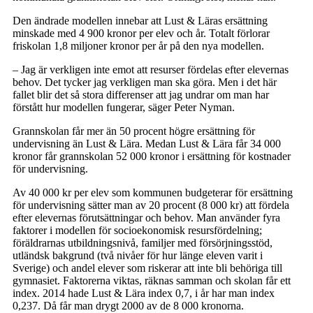
Den ändrade modellen innebar att Lust & Läras ersättning
minskade med 4 900 kronor per elev och år. Totalt förlorar
friskolan 1,8 miljoner kronor per år på den nya modellen.
– Jag är verkligen inte emot att resurser fördelas efter elevernas
behov. Det tycker jag verkligen man ska göra. Men i det här
fallet blir det så stora differenser att jag undrar om man har
förstått hur modellen fungerar, säger Peter Nyman.
Grannskolan får mer än 50 procent högre ersättning för
undervisning än Lust & Lära. Medan Lust & Lära får 34 000
kronor får grannskolan 52 000 kronor i ersättning för kostnader
för undervisning.
Av 40 000 kr per elev som kommunen budgeterar för ersättning
för undervisning sätter man av 20 procent (8 000 kr) att fördela
efter elevernas förutsättningar och behov. Man använder fyra
faktorer i modellen för socioekonomisk resursfördelning;
föräldrarnas utbildningsnivå, familjer med försörjningsstöd,
utländsk bakgrund (två nivåer för hur länge eleven varit i
Sverige) och andel elever som riskerar att inte bli behöriga till
gymnasiet. Faktorerna viktas, räknas samman och skolan får ett
index. 2014 hade Lust & Lära index 0,7, i år har man index
0,237. Då får man drygt 2000 av de 8 000 kronorna.