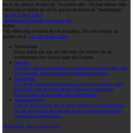
det är ok, klickar du bara på "Acceptera alla". Du kan såklart välja
vilken typ av kakor du vill ha genom att klicka på "Inställningar".
Läs vår cookie policy
Inställningar
Neka alla
Acceptera alla
Kakor
Välj vilken typ av kakor du vill acceptera. Ditt val kommer att
sparas i ett år.
Läs vår cookie policy
Nödvändiga
Dessa kakor går inte att välja bort. De behövs för att
webbplatsen över huvud taget ska fungera.
Statistik
För att vi ska kunna förbättra webbplatsen funktionalitet och
uppbyggnad, baserat på hur webbplatsen används.
Upplevelse
För att vår webbplats ska prestera så bra som möjligt under
ditt besök. Om du nekar de här kakorna kommer viss
funktionalitet att försvinna från webbplatsen.
Marknadsföring
Genom att dela med dig av dina intressen och ditt beteende
när du surfar ökar du chansen att få se personligt anpassat
innehåll och erbjudanden.
Spara
Neka alla
Acceptera alla