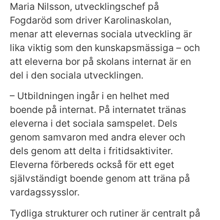
Maria Nilsson, utvecklingschef på
Fogdaröd som driver Karolinaskolan,
menar att elevernas sociala utveckling är
lika viktig som den kunskapsmässiga – och
att eleverna bor på skolans internat är en
del i den sociala utvecklingen.
– Utbildningen ingår i en helhet med
boende på internat. På internatet tränas
eleverna i det sociala samspelet. Dels
genom samvaron med andra elever och
Nödvändiga
dels genom att delta i fritidsaktiviter.
Dessa kakor
Eleverna förbereds också för ett eget
går inte att
välja bort. De
självständigt boende genom att träna på
behövs för
vardagssysslor.
att
Tydliga strukturer och rutiner är centralt på
webbplatsen