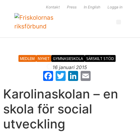
Kontakt
Press
In English
Logga in
×
MEDLEM
NYHET
GYMNASIESKOLA
SÄRSKILT STÖD
16 januari 2015
F
T
Li
E
a
w
n
m
Karolinaskolan – en
c
itt
k
ai
e
er
e
l
skola för social
b
dI
utveckling
o
n
o