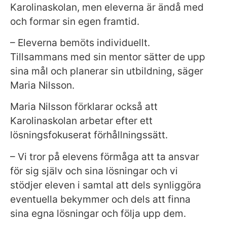
över huvud
Karolinaskolan, men eleverna är ändå med
taget ska
och formar sin egen framtid.
fungera.
– Eleverna bemöts individuellt.
Tillsammans med sin mentor sätter de upp
S
sina mål och planerar sin utbildning, säger
t
Maria Nilsson.
a
ti
Maria Nilsson förklarar också att
s
Karolinaskolan arbetar efter ett
ti
lösningsfokuserat förhållningssätt.
k
F
– Vi tror på elevens förmåga att ta ansvar
ö
för sig själv och sina lösningar och vi
r
stödjer eleven i samtal att dels synliggöra
a
eventuella bekymmer och dels att finna
tt
vi
sina egna lösningar och följa upp dem.
s