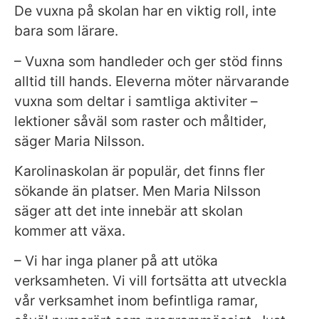
De vuxna på skolan har en viktig roll, inte
k
a
bara som lärare.
k
– Vuxna som handleder och ger stöd finns
u
alltid till hands. Eleverna möter närvarande
n
n
vuxna som deltar i samtliga aktiviter –
a
lektioner såväl som raster och måltider,
f
säger Maria Nilsson.
ö
r
Karolinaskolan är populär, det finns fler
b
sökande än platser. Men Maria Nilsson
ä
säger att det inte innebär att skolan
tt
kommer att växa.
r
a
– Vi har inga planer på att utöka
w
verksamheten. Vi vill fortsätta att utveckla
e
vår verksamhet inom befintliga ramar,
b