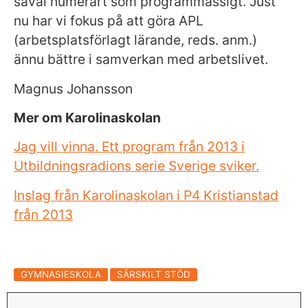
såväl numerärt som programmässigt. Just
b
pl
nu har vi fokus på att göra APL
a
(arbetsplatsförlagt lärande, reds. anm.)
t
ännu bättre i samverkan med arbetslivet.
s
e
Magnus Johansson
n
f
Mer om Karolinaskolan
u
Jag vill vinna. Ett program från 2013 i
n
Utbildningsradions serie Sverige sviker.
k
ti
Inslag från Karolinaskolan i P4 Kristianstad
o
från 2013
n
al
it
e
GYMNASIESKOLA
SÄRSKILT STÖD
t
o