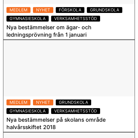
t
MEDLEM
NYHET
FÖRSKOLA
GRUNDSKOLA
p
GYMNASIESKOLA
VERKSAMHETSSTÖD
å
Nya bestämmelser om ägar- och
h
ledningsprövning från 1 januari
u
r
17 december 2018
w
e
b
Läs mer
b
pl
a
t
s
MEDLEM
NYHET
GRUNDSKOLA
e
GYMNASIESKOLA
VERKSAMHETSSTÖD
n
Nya bestämmelser på skolans område
a
halvårsskiftet 2018
n
23 augusti 2018