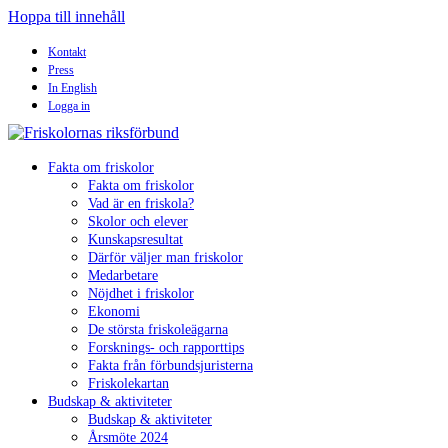
Hoppa till innehåll
Kontakt
Press
In English
Logga in
Fakta om friskolor
Fakta om friskolor
Vad är en friskola?
Skolor och elever
Kunskapsresultat
Därför väljer man friskolor
Medarbetare
Nöjdhet i friskolor
Ekonomi
De största friskoleägarna
Forsknings- och rapporttips
Fakta från förbundsjuristerna
Friskolekartan
Budskap & aktiviteter
Budskap & aktiviteter
Årsmöte 2024