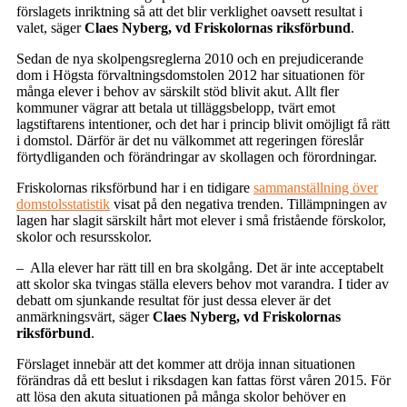
förslagets inriktning så att det blir verklighet oavsett resultat i
valet, säger
Claes Nyberg, vd Friskolornas riksförbund
.
Sedan de nya skolpengsreglerna 2010 och en prejudicerande
dom i Högsta förvaltningsdomstolen 2012 har situationen för
många elever i behov av särskilt stöd blivit akut. Allt fler
kommuner vägrar att betala ut tilläggsbelopp, tvärt emot
lagstiftarens intentioner, och det har i princip blivit omöjligt få rätt
i domstol. Därför är det nu välkommet att regeringen föreslår
förtydliganden och förändringar av skollagen och förordningar.
Friskolornas riksförbund har i en tidigare
sammanställning över
domstolsstatistik
visat på den negativa trenden. Tillämpningen av
lagen har slagit särskilt hårt mot elever i små fristående förskolor,
skolor och resursskolor.
– Alla elever har rätt till en bra skolgång. Det är inte acceptabelt
att skolor ska tvingas ställa elevers behov mot varandra. I tider av
debatt om sjunkande resultat för just dessa elever är det
anmärkningsvärt, säger
Claes Nyberg, vd Friskolornas
riksförbund
.
Förslaget innebär att det kommer att dröja innan situationen
förändras då ett beslut i riksdagen kan fattas först våren 2015. För
att lösa den akuta situationen på många skolor behöver en