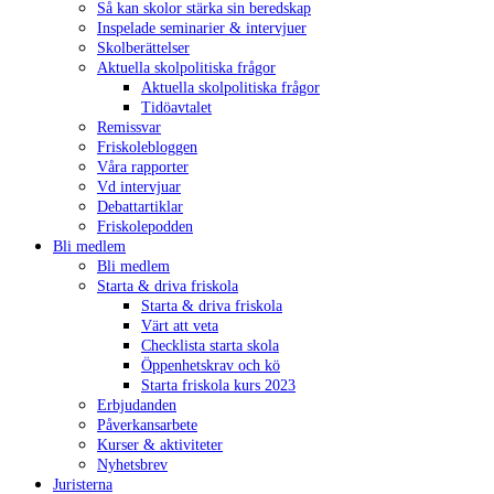
Så kan skolor stärka sin beredskap
Inspelade seminarier & intervjuer
Skolberättelser
Aktuella skolpolitiska frågor
Aktuella skolpolitiska frågor
Tidöavtalet
Remissvar
Friskolebloggen
Våra rapporter
Vd intervjuar
Debattartiklar
Friskolepodden
Bli medlem
Bli medlem
Starta & driva friskola
Starta & driva friskola
Värt att veta
Checklista starta skola
Öppenhetskrav och kö
Starta friskola kurs 2023
Erbjudanden
Påverkansarbete
Kurser & aktiviteter
Nyhetsbrev
Juristerna