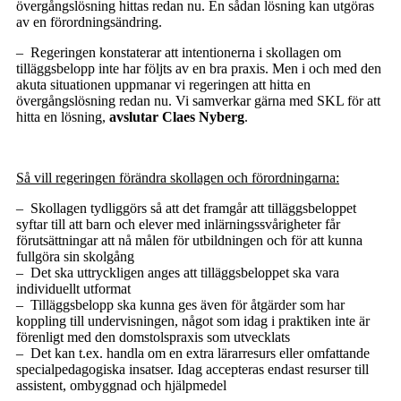
övergångslösning hittas redan nu. En sådan lösning kan utgöras
av en förordningsändring.
– Regeringen konstaterar att intentionerna i skollagen om
tilläggsbelopp inte har följts av en bra praxis. Men i och med den
akuta situationen uppmanar vi regeringen att hitta en
övergångslösning redan nu. Vi samverkar gärna med SKL för att
hitta en lösning,
avslutar Claes Nyberg
.
Så vill regeringen förändra skollagen och förordningarna:
– Skollagen tydliggörs så att det framgår att tilläggsbeloppet
syftar till att barn och elever med inlärningssvårigheter får
förutsättningar att nå målen för utbildningen och för att kunna
fullgöra sin skolgång
– Det ska uttryckligen anges att tilläggsbeloppet ska vara
individuellt utformat
– Tilläggsbelopp ska kunna ges även för åtgärder som har
koppling till undervisningen, något som idag i praktiken inte är
förenligt med den domstolspraxis som utvecklats
– Det kan t.ex. handla om en extra lärarresurs eller omfattande
specialpedagogiska insatser. Idag accepteras endast resurser till
assistent, ombyggnad och hjälpmedel