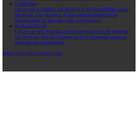
Upplevelse
För att vår webbplats ska prestera så bra som möjligt under
ditt besök. Om du nekar de här kakorna kommer viss
funktionalitet att försvinna från webbplatsen.
Marknadsföring
Genom att dela med dig av dina intressen och ditt beteende
när du surfar ökar du chansen att få se personligt anpassat
innehåll och erbjudanden.
Spara
Neka alla
Acceptera alla