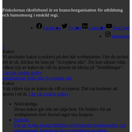
Friskolornas riksförbund är en branschorganisation för utbildning
och barnomsorg i enskild regi.
Facebook
Twitter
LinkedIn
YouTube
Instagram
×
Kakor
Vi använder kakor (cookies) på den här webbplatsen. Om du tycker
det är ok, klickar du bara på "Acceptera alla". Du kan såklart välja
vilken typ av kakor du vill ha genom att klicka på "Inställningar".
Läs vår cookie policy
Inställningar
Neka alla
Acceptera alla
Kakor
Välj vilken typ av kakor du vill acceptera. Ditt val kommer att
sparas i ett år.
Läs vår cookie policy
Nödvändiga
Dessa kakor går inte att välja bort. De behövs för att
webbplatsen över huvud taget ska fungera.
Statistik
För att vi ska kunna förbättra webbplatsen funktionalitet och
uppbyggnad, baserat på hur webbplatsen används.