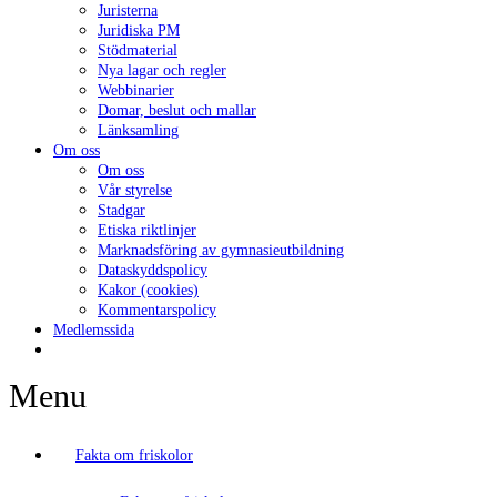
Juristerna
Juridiska PM
Stödmaterial
Nya lagar och regler
Webbinarier
Domar, beslut och mallar
Länksamling
Om oss
Om oss
Vår styrelse
Stadgar
Etiska riktlinjer
Marknadsföring av gymnasieutbildning
Dataskyddspolicy
Kakor (cookies)
Kommentarspolicy
Medlemssida
Menu
Fakta om friskolor