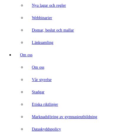
Nya lagar och regler
Webbinarier
Domar, beslut och mallar
Länksamling
Om oss
Om oss
Vår styrelse
Stadgar
Etiska riktlinjer
Marknadsföring av gymnasieutbildning
Dataskyddspolicy