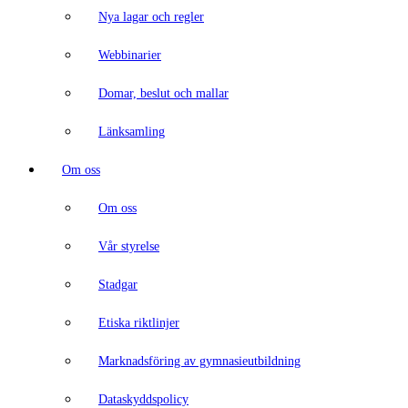
Nya lagar och regler
Webbinarier
Domar, beslut och mallar
Länksamling
Om oss
Om oss
Vår styrelse
Stadgar
Etiska riktlinjer
Marknadsföring av gymnasieutbildning
Dataskyddspolicy