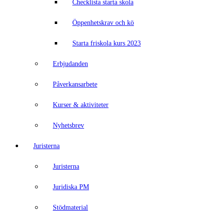
Checklista starta skola
Öppenhetskrav och kö
Starta friskola kurs 2023
Erbjudanden
Påverkansarbete
Kurser & aktiviteter
Nyhetsbrev
Juristerna
Juristerna
Juridiska PM
Stödmaterial