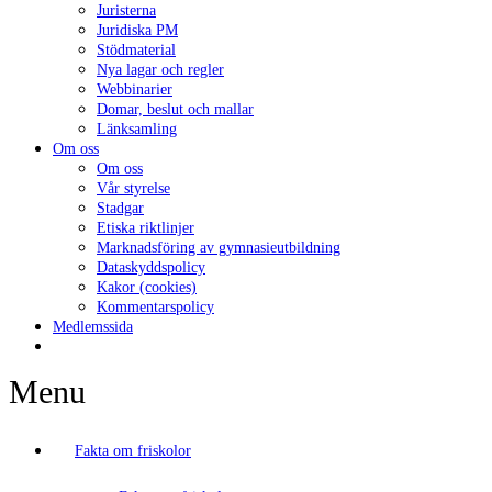
Juristerna
Juridiska PM
Stödmaterial
Nya lagar och regler
Webbinarier
Domar, beslut och mallar
Länksamling
Om oss
Om oss
Vår styrelse
Stadgar
Etiska riktlinjer
Marknadsföring av gymnasieutbildning
Dataskyddspolicy
Kakor (cookies)
Kommentarspolicy
Medlemssida
Menu
Fakta om friskolor