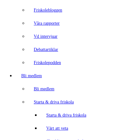
Friskolebloggen
Våra rapporter
Vd intervjuar
Debattartiklar
Friskolepodden
Bli medlem
Bli medlem
Starta & driva friskola
Starta & driva friskola
Värt att veta