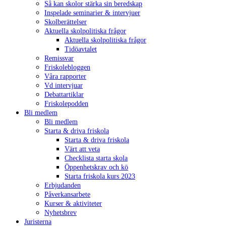
Så kan skolor stärka sin beredskap
Inspelade seminarier & intervjuer
Skolberättelser
Aktuella skolpolitiska frågor
Aktuella skolpolitiska frågor
Tidöavtalet
Remissvar
Friskolebloggen
Våra rapporter
Vd intervjuar
Debattartiklar
Friskolepodden
Bli medlem
Bli medlem
Starta & driva friskola
Starta & driva friskola
Värt att veta
Checklista starta skola
Öppenhetskrav och kö
Starta friskola kurs 2023
Erbjudanden
Påverkansarbete
Kurser & aktiviteter
Nyhetsbrev
Juristerna