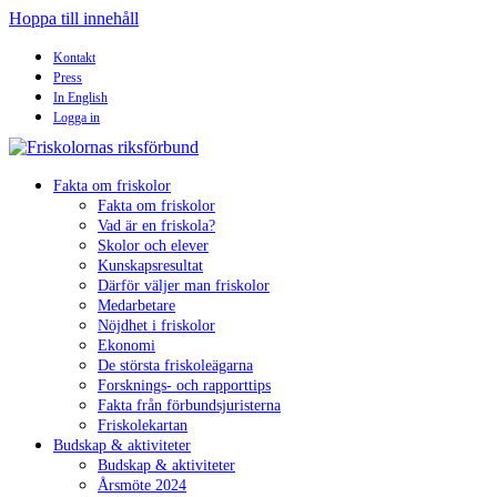
Hoppa till innehåll
Kontakt
Press
In English
Logga in
Fakta om friskolor
Fakta om friskolor
Vad är en friskola?
Skolor och elever
Kunskapsresultat
Därför väljer man friskolor
Medarbetare
Nöjdhet i friskolor
Ekonomi
De största friskoleägarna
Forsknings- och rapporttips
Fakta från förbundsjuristerna
Friskolekartan
Budskap & aktiviteter
Budskap & aktiviteter
Årsmöte 2024